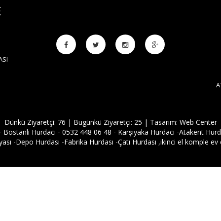
E
ASI
A
Dünkü Ziyaretçi: 76 | Bugünkü Ziyaretçi: 25 | Tasarım:
Web Center
 Bostanlı Hurdacı - 0532 448 06 48 - Karşıyaka Hurdacı -Atakent Hurdac
sı -Depo Hurdası -Fabrika Hurdası -Çatı Hurdası ,ikinci el komple ev eş