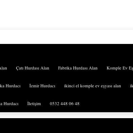
Alan
Çatı Hurdası Alan
Fabrika Hurdası Alan
Komple Ev Eşy
aka Hurdacı
İzmir Hurdacı
ikinci el komple ev eşyası alan
i
a Hurdacı
İletişim
0532 448 06 48